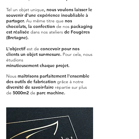
Tel un objet unique
, nous voulons laisser le
souvenir d'une expérience inoubliable à
partager.
Au même titre que
nos
chocolats, la confection
de nos
packaging
est réalisée
dans nos ateliers
de Fougères
(Bretagne).
L'objectif
est de
concevoir pour nos
clients un objet sur-mesure.
Pour cela, nous
étudions
minutieusement chaque projet.
Nous
maîtrisons parfaitement l'ensemble
des outils de fabrication
grâce à notre
diversité de savoir-faire
répartie sur plus
de
5000m2
de
parc machine.